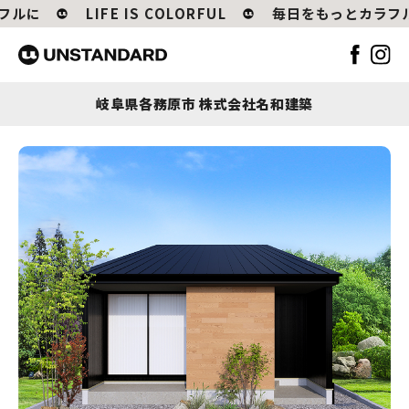
ルに
LIFE IS COLORFUL
毎日をもっとカラフル
岐阜県各務原市 株式会社名和建築