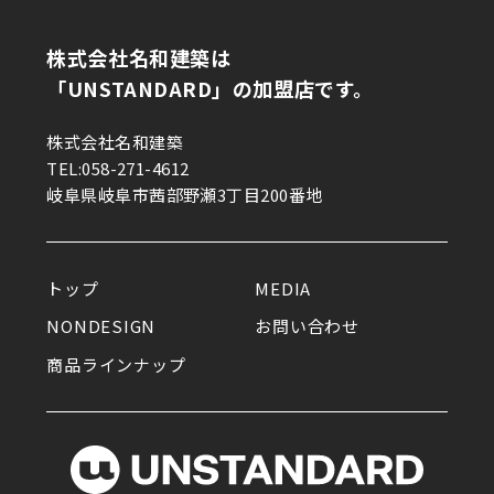
まだ、夢の途中。足袋文化を未
来へ｜FIND UNSTANDARD
株式会社名和建築は
「UNSTANDARD」の加盟店です。
2026.03.13
株式会社名和建築
ゆかりある物を集め、ひとが集
TEL:058-271-4612
まる。モデル・中島沙希が暮ら
岐阜県岐阜市茜部野瀬3丁目200番地
す広大なワンルーム｜イエの探
求
トップ
MEDIA
NONDESIGN
お問い合わせ
商品ラインナップ