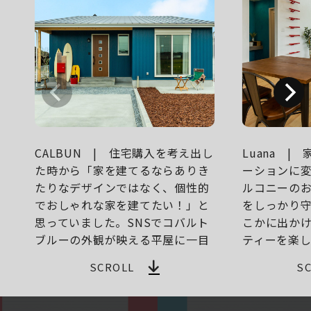
CALBUN | 住宅購入を考え出し
Luana |
た時から「家を建てるならありき
ーションに
たりなデザインではなく、個性的
ルコニーの
でおしゃれな家を建てたい！」と
をしっかり
思っていました。SNSでコバルト
こかに出かけ
ブルーの外観が映える平屋に一目
ティーを楽し
惚れ。大きく取った掃き出し窓と
では窓に映
SCROLL
S
勾配天井でリビングには抜群の開
ーヒーを飲
放感があります。各部屋ごとに違
るのが楽し
ったテーマを持つアクセントクロ
2階リビング