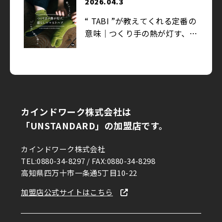
2026.04.3
“ TABI ”が教えてくれる定番の
意味｜つくり手の熱が灯す、暮
らしのマストハブ
2026.03.27
まだ、夢の途中。足袋文化を未
来へ｜FIND UNSTANDARD
カインドワーク株式会社は
「UNSTANDARD」の加盟店です。
2026.03.13
カインドワーク株式会社
ゆかりある物を集め、ひとが集
TEL:0880-34-8297 / FAX:0880-34-8298
まる。モデル・中島沙希が暮ら
高知県四万十市一条通5丁目10-22
す広大なワンルーム｜イエの探
求
加盟店公式サイトはこちら