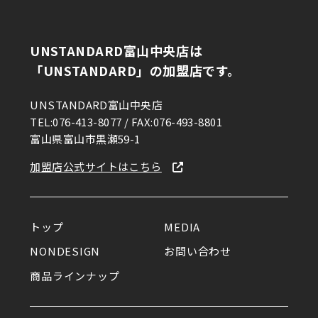
まだ、夢の途中。足袋文化を未
来へ｜FIND UNSTANDARD
UNSTANDARD富山中央店は
「UNSTANDARD」の加盟店です。
2026.03.13
UNSTANDARD富山中央店
ゆかりある物を集め、ひとが集
TEL:076-413-8077 / FAX:076-493-8801
まる。モデル・中島沙希が暮ら
富山県富山市黒瀬59-1
す広大なワンルーム｜イエの探
求
加盟店公式サイトはこちら
トップ
MEDIA
NONDESIGN
お問い合わせ
商品ラインナップ