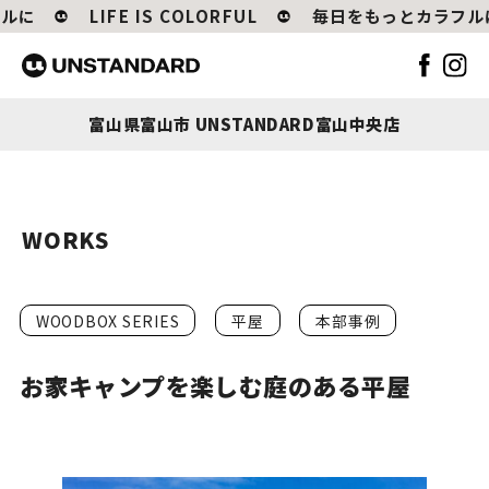
に
LIFE IS COLORFUL
毎日をもっとカラフルに
富山県富山市 UNSTANDARD富山中央店
WORKS
WOODBOX SERIES
平屋
本部事例
お家キャンプを楽しむ庭のある平屋