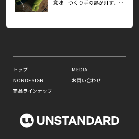
意味｜つくり手の熱が灯す、暮
らしのマストハブ
2026.03.27
まだ、夢の途中。足袋文化を未
来へ｜FIND UNSTANDARD
2026.03.13
トップ
MEDIA
ゆかりある物を集め、ひとが集
NONDESIGN
お問い合わせ
まる。モデル・中島沙希が暮ら
商品ラインナップ
す広大なワンルーム｜イエの探
求